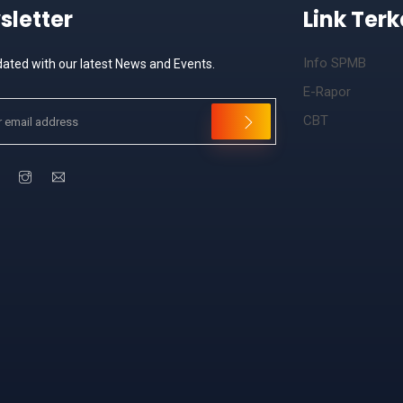
sletter
Link Terk
Info SPMB
ated with our latest News and Events.
E-Rapor
CBT