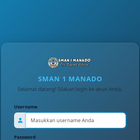
SMAN 1 MANADO
Selamat datang! Silakan login ke akun Anda.
Username
Password