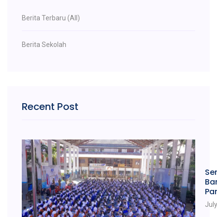
Berita Terbaru (All)
Berita Sekolah
Recent Post
Se
Bar
Pan
Jul